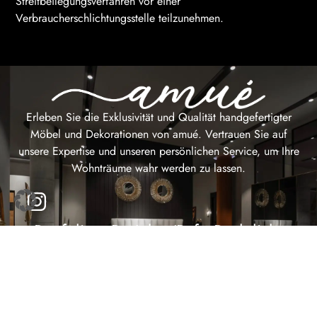
Streitbeilegungsverfahren vor einer
Verbraucherschlichtungsstelle teilzunehmen.
Erleben Sie die Exklusivität und Qualität handgefertigter
Möbel und Dekorationen von amué. Vertrauen Sie auf
unsere Expertise und unseren persönlichen Service, um Ihre
Wohnträume wahr werden zu lassen.
Portfolio
Projekte/Referenzen
Rechtliches
Kochen
Deutschland
Impressum
Essen
Spanien
Wiederrufsbelehrung
Wohnen
Datenschutzerklärung